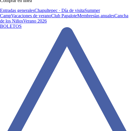
Comprar en línea
Entradas generales
Chapultepec · Día de visita
Summer
Camp
Vacaciones de verano
Club Papalote
Membresías anuales
Cancha
de los Niños
Verano 2026
BOLETOS